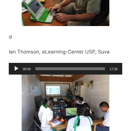
d
Ian Thomson, eLearning-Center USP, Suva
Audio-
00:00
17:25
Player